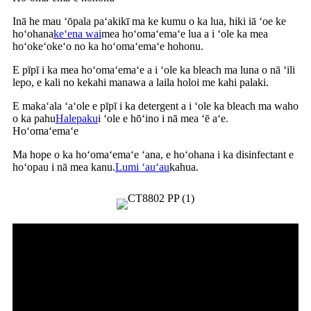
Inā he mau ʻōpala paʻakikī ma ke kumu o ka lua, hiki iā ʻoe ke
hoʻohana
keʻena wai
mea hoʻomaʻemaʻe lua a i ʻole ka mea
hoʻokeʻokeʻo no ka hoʻomaʻemaʻe hohonu.
E pīpī i ka mea hoʻomaʻemaʻe a i ʻole ka bleach ma luna o nā ʻili
lepo, e kali no kekahi manawa a laila holoi me kahi palaki.
E makaʻala ʻaʻole e pīpī i ka detergent a i ʻole ka bleach ma waho
o ka pahu
Halepaku
i ʻole e hōʻino i nā mea ʻē aʻe.
Hoʻomaʻemaʻe
Ma hope o ka hoʻomaʻemaʻe ʻana, e hoʻohana i ka disinfectant e
hoʻopau i nā mea kanu.
Lumi ʻauʻau
kahua.