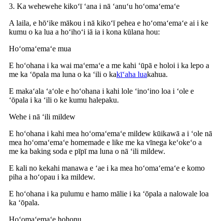
3. Ka wehewehe kikoʻī ʻana i nā ʻanuʻu hoʻomaʻemaʻe
A laila, e hōʻike mākou i nā kikoʻī pehea e hoʻomaʻemaʻe ai i ke
kumu o ka lua a hoʻihoʻi iā ia i kona kūlana hou:
Hoʻomaʻemaʻe mua
E hoʻohana i ka wai maʻemaʻe a me kahi ʻūpā e holoi i ka lepo a
me ka ʻōpala ma luna o ka ʻili o ka
kīʻaha lua
kahua.
E makaʻala ʻaʻole e hoʻohana i kahi lole ʻinoʻino loa i ʻole e
ʻōpala i ka ʻili o ke kumu halepaku.
Wehe i nā ʻili mildew
E hoʻohana i kahi mea hoʻomaʻemaʻe mildew kūikawā a i ʻole nā
​​​​mea hoʻomaʻemaʻe homemade e like me ka vīnega keʻokeʻo a
me ka baking soda e pīpī ma luna o nā ʻili mildew.
E kali no kekahi manawa e ʻae i ka mea hoʻomaʻemaʻe e komo
piha a hoʻopau i ka mildew.
E hoʻohana i ka pulumu e hamo mālie i ka ʻōpala a nalowale loa
ka ʻōpala.
Hoʻomaʻemaʻe hohonu