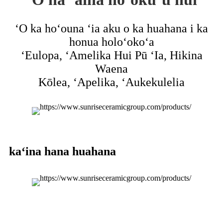
ʻO ka hoʻouna ʻia aku o ka huahana i ka
honua holoʻokoʻa
ʻEulopa, ʻAmelika Hui Pū ʻIa, Hikina
Waena
Kōlea, ʻApelika, ʻAukekulelia
kaʻina hana huahana