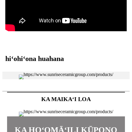
hiʻohiʻona huahana
KA MAIKAʻI LOA
KA HOʻOMĀʻILI KŪPONO