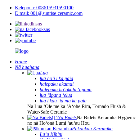
Kelepona: 008615931590100
E-mail: 001@sunrise-ceramic.com
Home
Nā huahana
Lua
lua hoʻi i ka paia
halepaku akamai
halepaku hoʻokahi ʻāpana
lua ʻāpana ʻelua
lua i kau ʻia ma ka paia
Nā Lua ʻOle me ka ʻAʻohe Rim, Tornado Flush &
Water-Safe Ceramic
Nā Bidets
Nā Bidets Keramika Hygienic
no nā Hoʻonā Lumi ʻauʻau Hou
Pākaukau Keramika
Luʻu Kīhini