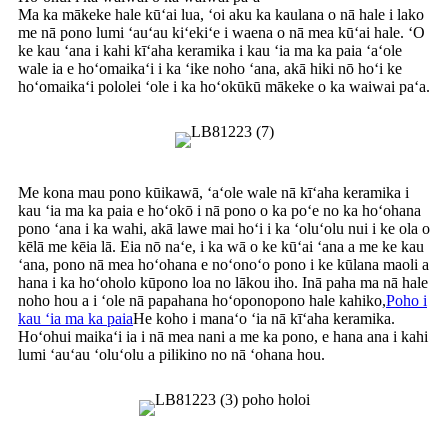
Ma ka mākeke hale kūʻai lua, ʻoi aku ka kaulana o nā hale i lako
me nā pono lumi ʻauʻau kiʻekiʻe i waena o nā mea kūʻai hale. ʻO
ke kau ʻana i kahi kīʻaha keramika i kau ʻia ma ka paia ʻaʻole
wale ia e hoʻomaikaʻi i ka ʻike noho ʻana, akā hiki nō hoʻi ke
hoʻomaikaʻi pololei ʻole i ka hoʻokūkū mākeke o ka waiwai paʻa.
Me kona mau pono kūikawā, ʻaʻole wale nā ​​kīʻaha keramika i
kau ʻia ma ka paia e hoʻokō i nā pono o ka poʻe no ka hoʻohana
pono ʻana i ka wahi, akā lawe mai hoʻi i ka ʻoluʻolu nui i ke ola o
kēlā me kēia lā. Eia nō naʻe, i ka wā o ke kūʻai ʻana a me ke kau
ʻana, pono nā mea hoʻohana e noʻonoʻo pono i ke kūlana maoli a
hana i ka hoʻoholo kūpono loa no lākou iho. Inā paha ma nā hale
noho hou a i ʻole nā ​​​​papahana hoʻoponopono hale kahiko,
Poho i
kau ʻia ma ka paia
He koho i manaʻo ʻia nā kīʻaha keramika.
Hoʻohui maikaʻi ia i nā mea nani a me ka pono, e hana ana i kahi
lumi ʻauʻau ʻoluʻolu a pilikino no nā ʻohana hou.