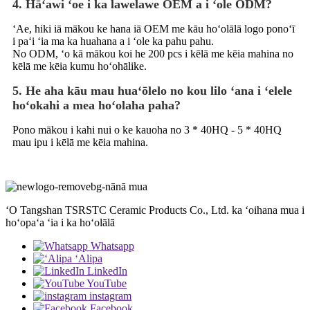
4. Hāʻawi ʻoe i ka lawelawe OEM a i ʻole ODM?
ʻAe, hiki iā mākou ke hana iā OEM me kāu hoʻolālā logo ponoʻī
i paʻi ʻia ma ka huahana a i ʻole ka pahu pahu.
No ODM, ʻo kā mākou koi he 200 pcs i kēlā me kēia mahina no
kēlā me kēia kumu hoʻohālike.
5. He aha kāu mau huaʻōlelo no kou lilo ʻana i ʻelele
hoʻokahi a mea hoʻolaha paha?
Pono mākou i kahi nui o ke kauoha no 3 * 40HQ - 5 * 40HQ
mau ipu i kēlā me kēia mahina.
ʻO Tangshan TSRSTC Ceramic Products Co., Ltd. ka ʻoihana mua i
hoʻopaʻa ʻia i ka hoʻolālā
Whatsapp
ʻAlipa
LinkedIn
YouTube
instagram
Facebook