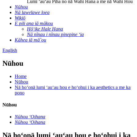
Lumi ʻauʻau Piha no nā Wahi Hana a me nā Wahi Hou
Nūhou
Nā lawelawe loea
Wikiō
E pili ana iā mākou
Hōʻike Hale Hana
Nā nīnau i nīnau pinepine ʻia
Kāhea iā mā˚ou
English
Nūhou
Home
Nūhou
Nā hoʻonā lumi ʻauʻau hou e hoʻohui i ka aesthetics a me ka
pono
Nūhou
Nūhou ʻOihana
Nūhou ʻOihana
Nā hoʻonā lumi ʻauʻau hou e hoʻohui i ka