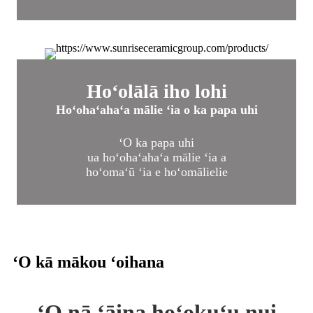
Hoʻolālā iho lohi
Hoʻohaʻahaʻa mālie ʻia o ka papa uhi
ʻO ka papa uhi
ua hoʻohaʻahaʻa mālie ʻia a
hoʻomaʻū ʻia e hoʻomālielie
ʻO kā mākou ʻoihana
ʻO nā ʻāina hoʻokuʻu nui