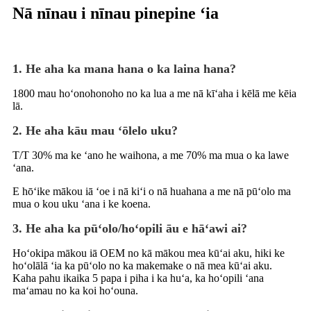
Nā nīnau i nīnau pinepine ʻia
1. He aha ka mana hana o ka laina hana?
1800 mau hoʻonohonoho no ka lua a me nā kīʻaha i kēlā me kēia
lā.
2. He aha kāu mau ʻōlelo uku?
T/T 30% ma ke ʻano he waihona, a me 70% ma mua o ka lawe
ʻana.
E hōʻike mākou iā ʻoe i nā kiʻi o nā huahana a me nā pūʻolo ma
mua o kou uku ʻana i ke koena.
3. He aha ka pūʻolo/hoʻopili āu e hāʻawi ai?
Hoʻokipa mākou iā OEM no kā mākou mea kūʻai aku, hiki ke
hoʻolālā ʻia ka pūʻolo no ka makemake o nā mea kūʻai aku.
Kaha pahu ikaika 5 papa i piha i ka huʻa, ka hoʻopili ʻana
maʻamau no ka koi hoʻouna.