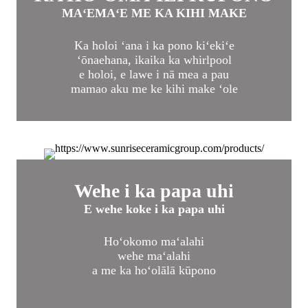
MAʻEMAʻE ME KA KIHI MAKE
Ka holoi ʻana i ka pono kiʻekiʻe
ʻōnaehana, ikaika ka whirlpool
e holoi, e lawe i nā mea a pau
mamao aku me ke kihi make ʻole
Wehe i ka papa uhi
E wehe koke i ka papa uhi
Hoʻokomo maʻalahi
wehe maʻalahi
a me ka hoʻolālā kūpono