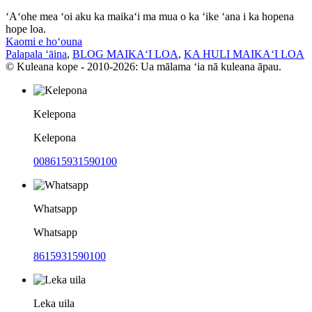
ʻAʻohe mea ʻoi aku ka maikaʻi ma mua o ka ʻike ʻana i ka hopena
hope loa.
Kaomi e hoʻouna
Palapala ʻāina
,
BLOG MAIKAʻI LOA
,
KA HULI MAIKAʻI LOA
© Kuleana kope - 2010-2026: Ua mālama ʻia nā kuleana āpau.
Kelepona
Kelepona
008615931590100
Whatsapp
Whatsapp
8615931590100
Leka uila